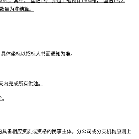
800吨。其中，
“国信1号”
养殖工船
预计
1300吨，“国信1号2-
数量为准结算。
。具体坐标以招标人书面通知为准。
0天内完成所有供油。
价
。
内的具备相应资质或资格的民事主体，分公司或分支机构原则上