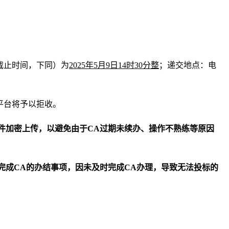
标截止时间，下同）为
2025年
5
月
9
日
14时30分整
；递交地点：电
平台将予以拒收。
文件加密上传，以避免由于CA过期未续办、操作不熟练等原因
，完成CA的办结事项，因未及时完成CA办理，导致无法投标的