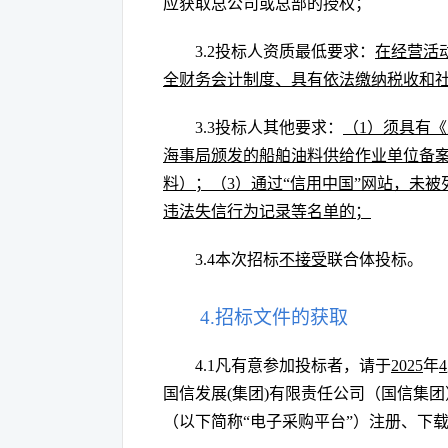
应获取总公司或总部的授权；
3.2投标人资质最低要求：
在经营活
全财务会计制度、具有依法缴纳税收和
3.3投标人其他要求：
（
1）须具有
海事局颁发的船舶油料供给作业单位备案
料）；（3）通过“信用中国”网站，未
违法失信行为记录等名单的；
3.4本次招标
不接受
联合体投标。
4.招标文件的获取
4.1凡有意参加投标者，请于
2025
年
4
国信发展
(集团)有限责任公司（国信集
（以下简称
“电子采购平台”）注册、下