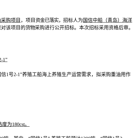
油采购项目
，项目
资金已落实，
招标人为
国信中船（青岛）海洋
现对该项目的
货物
采购
进行公开招标。本次招标采用资格后审。
-1”
“国信1号2-1”养殖工船海上养殖生产运营需求，拟采购重油用作
：
粘度为
180cst。