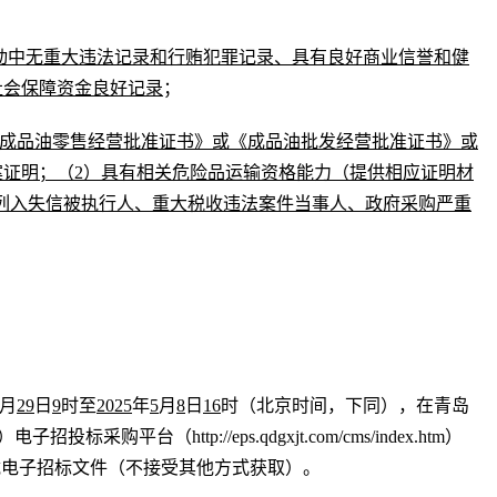
动中无重大违法记录和行贿犯罪记录、具有良好商业信誉和健
社会保障资金良好记录
；
《成品油零售经营批准证书》或《成品油批发经营批准证书》或
证明；（2）具有相关危险品运输资格能力（提供相应证明材
被列入失信被执行人、重大税收违法案件当事人、政府采购严重
月
29
日
9
时至
2025
年
5
月
8
日
16
时
（北京时间，下同），在青岛
团）电子招投标采购平台（
http://eps.qdgxjt.com/cms/index.htm
）
载电子招标文件（不接受其他方式获取）。