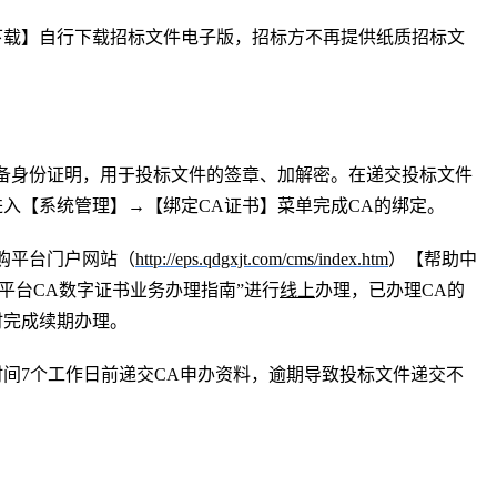
下载】自行下载招标文件电子版，招标方不再提供纸质招标文
备身份证明，用于投标文件的签章、加解密。在递交投标文件
入【系统管理】→【绑定CA证书】菜单完成CA的绑定。
购平台门户网站（
http://eps.qdgxjt.com/cms/index.htm
）【帮助中
平台CA数字证书业务办理指南”进行
线上
办理，已办理
CA的
时完成续期办理。
时间
7个工作日前递交CA申办资料，逾期导致投标文件递交不