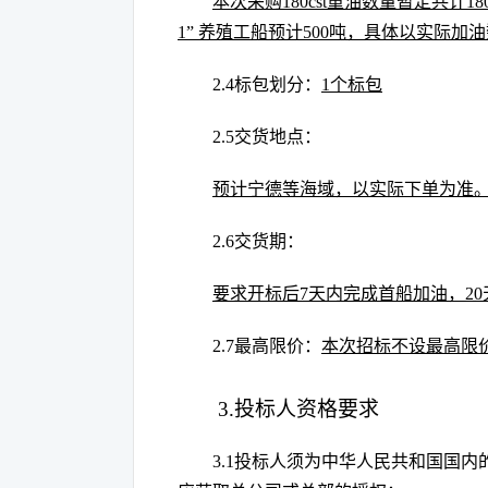
本次采购
180cst重油数量暂定共计1
1”
养殖工船
预计
500吨，
具体以实际加油
2.4标包划分
：
1个标
包
2.5交货地点：
预计宁德等海域，以实际下单为准
2.6交货期：
要求开标后
7天内完成首船加油，2
2.7最高限价：
本次招标不设最高限
3.投标人资格要求
3.1投标人须为中华人民共和国国