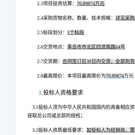
2.3
项目投资估算：
70.89874
万元
2.4
采购货物名称、数量、技术规格：
详见采购
2.5
标段划分：
1
个标段
2.6
交货地点：
青岛市市北区四流南路64号
2.7
交货期：
合同签订后30日内交货，全部到货
2.8
最高限价：本项目最高限价为
70.89874
万元
3.
投标人资格要求
3.1
投标人须为中华人民共和国国内的具备相应资
获取总公司或总部的授权；
3.2
投标人资质最低要求：
如投标人为经销商，需