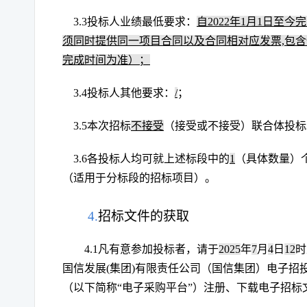
3.3
投标人业绩最低要求：
自2022年1月1日至今
须同时提供同一项目合同以及合同相对应发票,包
完成时间为准）；
3.4
投标人其他要求：
/
；
3.5
本次招标
不接受
（接受或不接受）联合体投标
3.6
各投标人均可就上述标段中的
1
（具体数量）
（适用于分标段的招标项目）。
4.
招标文件的获取
4.1
凡有意参加投
标者，请于
2025
年
7
月
4
日
12
时
国信发展(集团)有限责任公司（国信集团）电子招
（以下简称“电子采购平台”）注册、下载电子招标