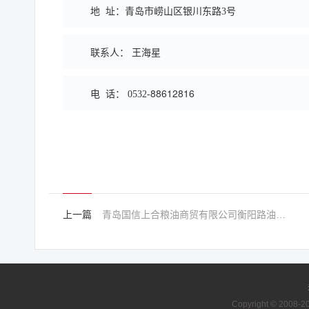
地 址：
青岛市崂山区银川东路3号
联系人： 王海星
88612816
电 话：
0532-
上一篇
青岛国信上合粮油商贸有限公司衡阳路油罐物业管理服务外包项目中标公告
Copyright © 2