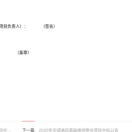
项目负责人）：
（签名）
（盖章）
国信东方烟台公司联合实验室改造项目中标公告
下一篇
2025年空调通风基础维修整合项目中标公告