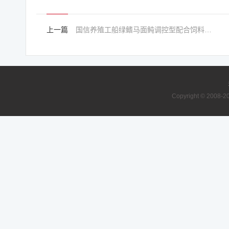
上一篇
国信养殖工船绿鳍马面鲀调控型配合饲料采购方案中标公告
Copyright © 2