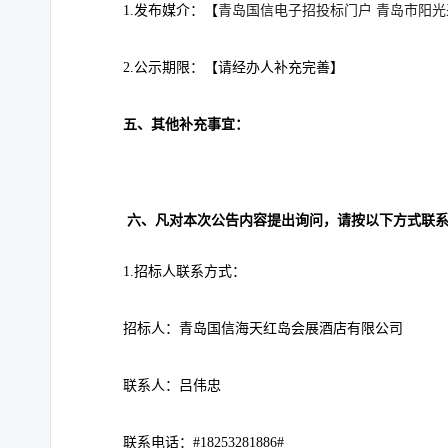
青岛国信电子招投标门户
青岛市阳光
1.发布媒介：【
2.公示期限：【
请经办人补充完善】
五、其他补充事宜：
六、凡对本次公告内容提出询问，请按以下方式联
1.
招标人联系方式
：
招标人：
青岛国信海天红岛会展酒店有限公司
联系人：吕伟忠
联系电话：
#18253281886#