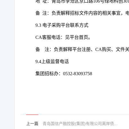
地
址：青岛市李沧区京口路
106号绿地科创30
备
注：负责解释招标文件内容的相关事宜，
9.3 电子采购平台联系方式
CA客服电话：见平台首页。
备
注：负责解释平台注册、
CA购买、文件
9.4上级监督电话
集团招标办：
0532-83093758
上一篇
青岛国信产融控股(集团)有限公司离岸债券发行全球协调人选聘项目项目公告