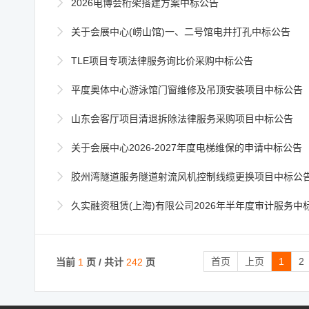

2026电博会桁架搭建方案中标公告

关于会展中心(崂山馆)一、二号馆电井打孔中标公告

TLE项目专项法律服务询比价采购中标公告

平度奥体中心游泳馆门窗维修及吊顶安装项目中标公告

山东会客厅项目清退拆除法律服务采购项目中标公告

关于会展中心2026-2027年度电梯维保的申请中标公告

胶州湾隧道服务隧道射流风机控制线缆更换项目中标公

久实融资租赁(上海)有限公司2026年半年度审计服务中
首页
上页
1
2
当前
1
页 / 共计
242
页