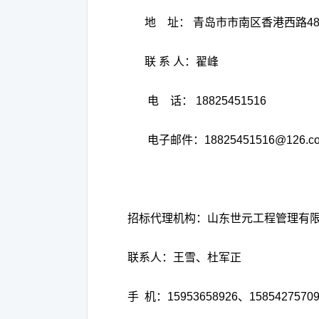
地
址：
青岛市市南区香港西路
4
联
系
人：翟峰
电
话：
18825451516
电子邮件：
18825451516@12
招标代理机构：山东世元工程管理有
联系人：王雪、杜军正
手
机：
15953658926
、
1585427570